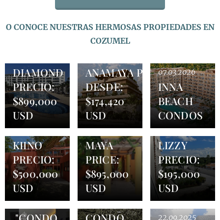
O CONOCE NUESTRAS HERMOSAS PROPIEDADES EN
COZUMEL
23.03.2026
CONDO
10.03.2026
DIAMOND
ANAMAYA PRECIOS
07.03.2026
PRECIO:
DESDE:
INNA
$899,000
$174,420
BEACH
USD
USD
CONDOS
22.01.2026
03.12.2025
05.11.2025
CONDO
CASITA
CONDO
KIINO
MAYA
LIZZY
PRECIO:
PRICE:
PRECIO:
$500,000
$895,000
$195,000
USD
USD
USD
01.10.2025
22.09.2025
"CONDO
CONDO
22.09.2025