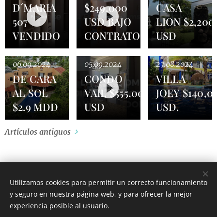
D´MARIA
$249,000
CASA
507
USD BAJO
LION $2,200
VENDIDO
CONTRATO
USD
06.09.2024
05.09.2024
27.08.2024
DE CARA
CONDO
VILLA
AL SOL
VAIL $555,000
JOEY $140,0
$2.9 MDD
USD
USD.
Artículos antiguos
Utilizamos cookies para permitir un correcto funcionamiento
y seguro en nuestra página web, y para ofrecer la mejor
experiencia posible al usuario.
© 2026 CEO Real Estate- Caribbean Cozumel Mexico