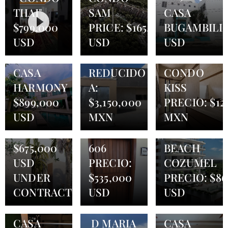
THAI"
SAM
CASA
$799,000
PRICE: $165,000
BUGAMBILI
06.08.2025
USD
USD
USD
CASA
ORTIZ PRECIO
14.08.2025
30.07.2025
CASA
REDUCIDO
CONDO
HARMONY
A:
KISS
10.07.2025
$899,000
$3,150,000
PRECIO: $12
VILLA
USD
MXN
MXN
AKAL
13.06.2025
28.05.2025
PRECIO:
D MARIA
NORTH
$675,000
606
BEACH
USD
PRECIO:
COZUMEL
UNDER
$535,000
PRECIO: $86
CONTRACT
USD
USD
02.05.2025
10.04.2025
08.04.2025
CASA
D MARIA
CASA