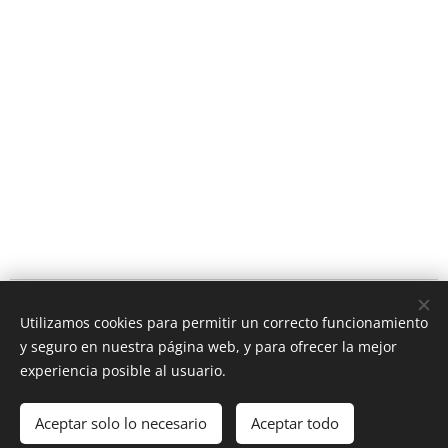
© 2026 CEO Real Estate- Caribbean Cozumel Mexico
Utilizamos cookies para permitir un correcto funcionamiento
Rivera Maya Mexico
y seguro en nuestra página web, y para ofrecer la mejor
Cookies
experiencia posible al usuario.
Idiomas
Aceptar solo lo necesario
Aceptar todo
Español
English