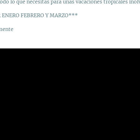
todo lo que necesitas para unas vacaciones tropicales inol
R ENERO FEBRERO Y MARZO***
lmente