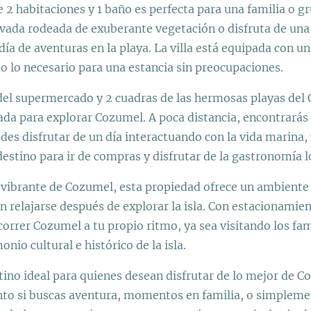
e 2 habitaciones y 1 baño es perfecta para una familia o g
rivada rodeada de exuberante vegetación o disfruta de una
 día de aventuras en la playa. La villa está equipada con u
o lo necesario para una estancia sin preocupaciones.
 del supermercado y 2 cuadras de las hermosas playas del 
ada para explorar Cozumel. A poca distancia, encontrará
es disfrutar de un día interactuando con la vida marina, 
estino para ir de compras y disfrutar de la gastronomía l
 vibrante de Cozumel, esta propiedad ofrece un ambiente 
n relajarse después de explorar la isla. Con estacionamien
ecorrer Cozumel a tu propio ritmo, ya sea visitando los fa
nio cultural e histórico de la isla.
stino ideal para quienes desean disfrutar de lo mejor de 
nto si buscas aventura, momentos en familia, o simpleme