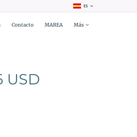
ES
s
Contacto
MAREA
Más
6 USD