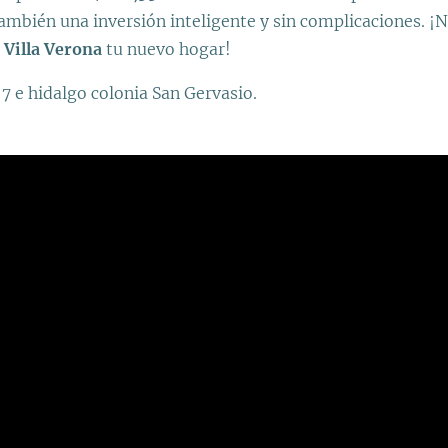
ambién una inversión inteligente y sin complicaciones. ¡N
e
Villa Verona
tu nuevo hogar!
7 e hidalgo colonia San Gervasio.