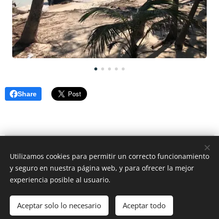
Share
© 2026 CEO Real Estate- Caribbean Cozumel Mexico
Utilizamos cookies para permitir un correcto funcionamiento
Rivera Maya Mexico
y seguro en nuestra página web, y para ofrecer la mejor
Cookies
experiencia posible al usuario.
Idiomas
Aceptar solo lo necesario
Aceptar todo
Español
English