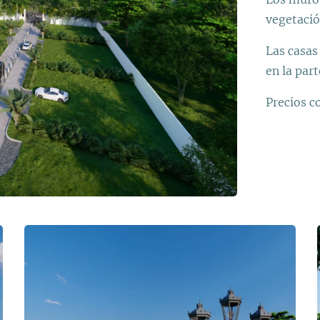
vegetaci
Las casas 
en la part
Precios c