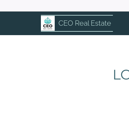
CEO Real Estate
LO