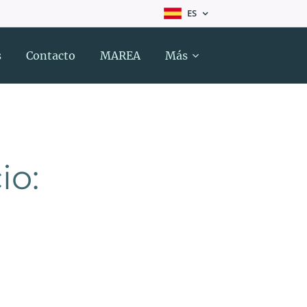
ES
s
Contacto
MAREA
Más
io: