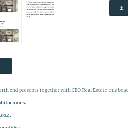
th end presents together with CEO Real Estate this beaut
abitaciones.
2024.
sponibles