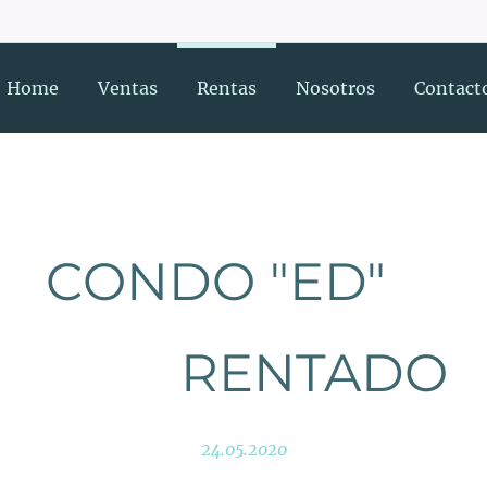
Home
Ventas
Rentas
Nosotros
Contact
NDO "
RENTADO
24.05.2020