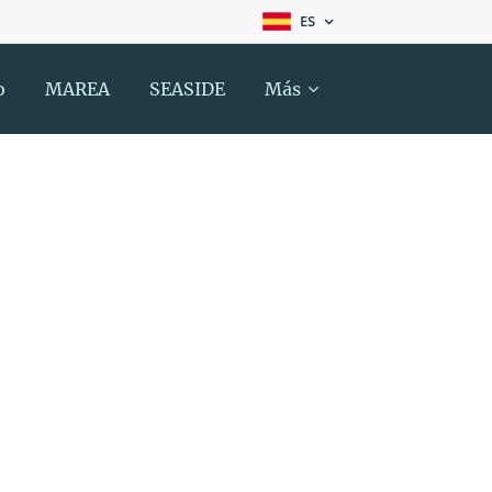
ES
o
MAREA
SEASIDE
Más
ED"