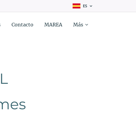
ES
s
Contacto
MAREA
Más
L
/mes