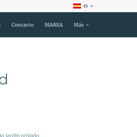
ES
s
Contacto
MAREA
Más
d
 jardín privado.