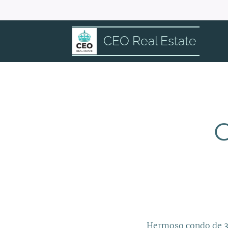
CEO Real Estate
C
Hermoso condo de 3