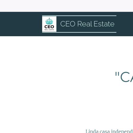
CEO Real Estate
"C
Linda casa independ