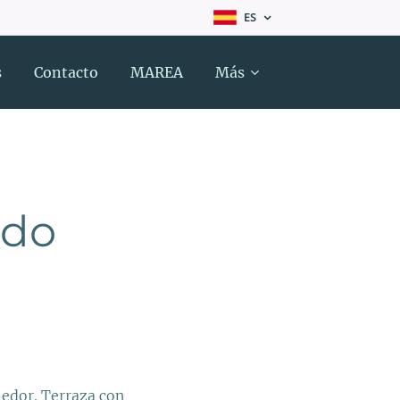
ES
s
Contacto
MAREA
Más
ado
medor. Terraza con