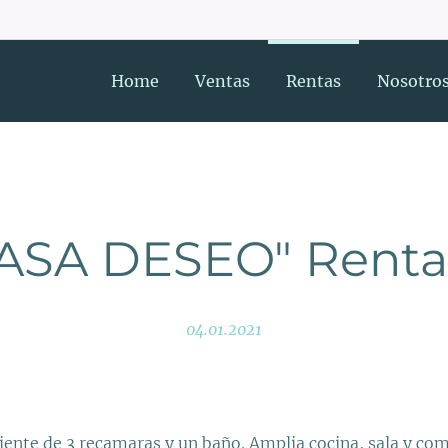
Home
Ventas
Rentas
Nosotro
ASA DESEO" Rent
04.01.2021
iente de 3 recamaras y un baño. Amplia cocina, sala y co