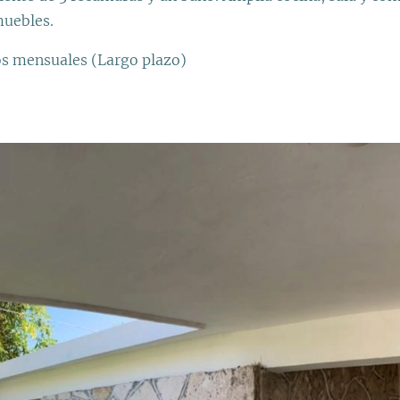
muebles.
os mensuales (Largo plazo)