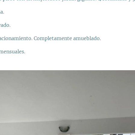
na.
vado.
stacionamiento. Completamente amueblado.
mensuales.