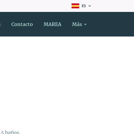
ES
s
Contacto
MAREA
Más
.5 baños.