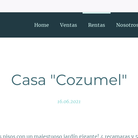
Home
Ventas
Rentas
Nosotro
Casa "Cozumel"
16.06.2021
 pisos con un majestuoso jardín gigante! 4 recamaras y 5