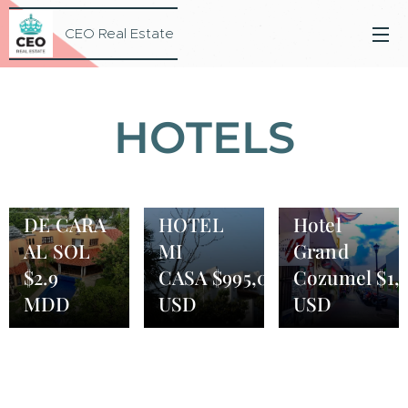
CEO Real Estate
HOTELS
06/09/2024
03/08/2024
02/08/2024
DE CARA
HOTEL
Hotel
AL SOL
MI
Grand
$2.9
CASA $995,000
Cozumel $1,
MDD
USD
USD