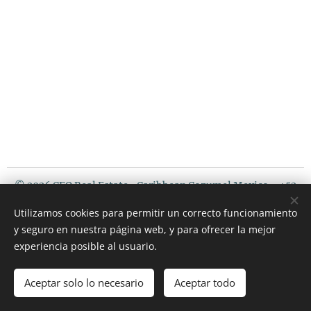
© 2026 CEO Real Estate- Caribbean Cozumel Mexico - +52
987 119 5408 / USA PHONE : 507 720 3675
Utilizamos cookies para permitir un correcto funcionamiento
Riviera Maya Mexico
y seguro en nuestra página web, y para ofrecer la mejor
Cookies
experiencia posible al usuario.
Languages
Aceptar solo lo necesario
Aceptar todo
Español
English